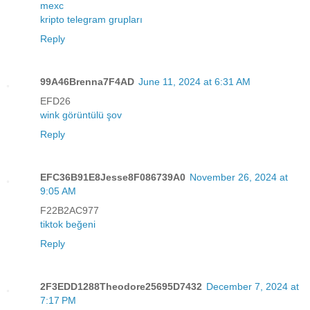
mexc
kripto telegram grupları
Reply
99A46Brenna7F4AD
June 11, 2024 at 6:31 AM
EFD26
wink görüntülü şov
Reply
EFC36B91E8Jesse8F086739A0
November 26, 2024 at
9:05 AM
F22B2AC977
tiktok beğeni
Reply
2F3EDD1288Theodore25695D7432
December 7, 2024 at
7:17 PM