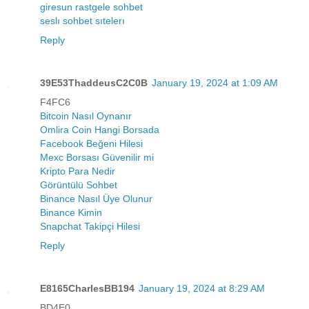
giresun rastgele sohbet
seslı sohbet sıtelerı
Reply
39E53ThaddeusC2C0B
January 19, 2024 at 1:09 AM
F4FC6
Bitcoin Nasıl Oynanır
Omlira Coin Hangi Borsada
Facebook Beğeni Hilesi
Mexc Borsası Güvenilir mi
Kripto Para Nedir
Görüntülü Sohbet
Binance Nasıl Üye Olunur
Binance Kimin
Snapchat Takipçi Hilesi
Reply
E8165CharlesBB194
January 19, 2024 at 8:29 AM
BD4E0