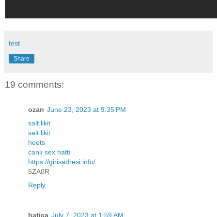
test
Share
19 comments:
ozan
June 23, 2023 at 9:35 PM
salt likit
salt likit
heets
canlı sex hattı
https://girisadresi.info/
5ZA0R
Reply
hatica
July 7, 2023 at 1:59 AM